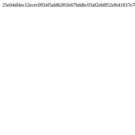
25e04df4ec12ecec0934f5afd6285fe67bddbc054f2ebf852efb41837e7